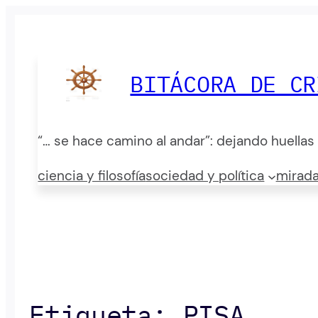
Saltar
al
contenido
BITÁCORA DE CR
“… se hace camino al andar”: dejando huellas
ciencia y filosofía
sociedad y política
mirada
Etiqueta:
PISA